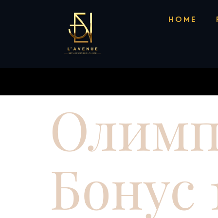
156 S Brand Blvd, Glendale, CA 91204
Ca
HOME
Олимп
Бонус 