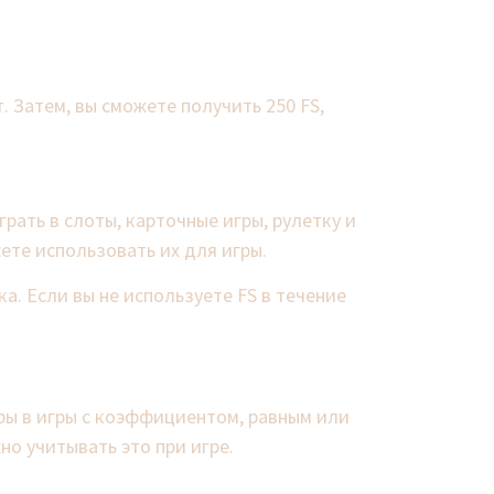
 Затем, вы сможете получить 250 FS,
рать в слоты, карточные игры, рулетку и
ете использовать их для игры.
а. Если вы не используете FS в течение
ры в игры с коэффициентом, равным или
о учитывать это при игре.