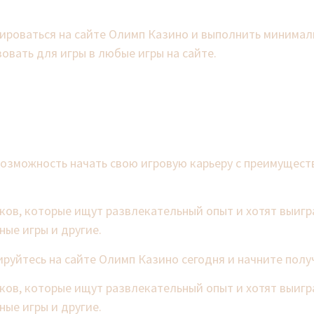
ироваться на сайте Олимп Казино и выполнить минимал
овать для игры в любые игры на сайте.
 возможность начать свою игровую карьеру с преимущест
ков, которые ищут развлекательный опыт и хотят выигр
ные игры и другие.
уйтесь на сайте Олимп Казино сегодня и начните получа
ков, которые ищут развлекательный опыт и хотят выигр
ные игры и другие.