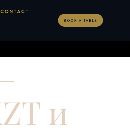
CONTACT
BOOK A TABLE
–
KZT и