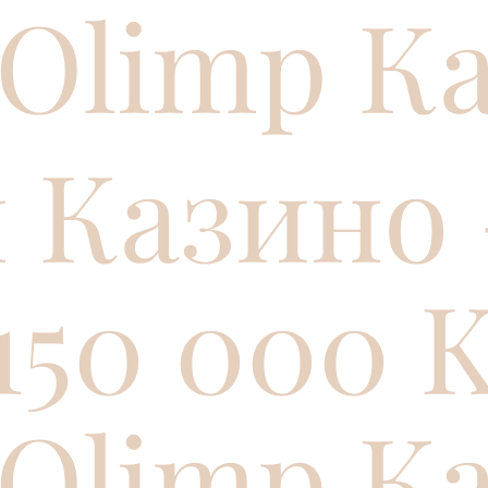
 Olimp К
 Казино 
150 000 
 Olimp К