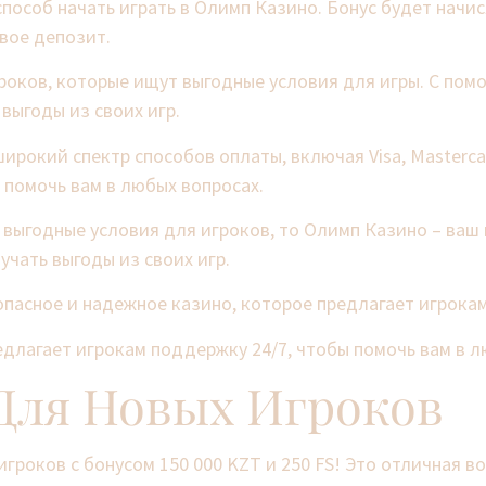
 способ начать играть в Олимп Казино. Бонус будет начи
рвое депозит.
роков, которые ищут выгодные условия для игры. С помо
 выгоды из своих игр.
рокий спектр способов оплаты, включая Visa, Mastercar
 помочь вам в любых вопросах.
 выгодные условия для игроков, то Олимп Казино – ваш 
учать выгоды из своих игр.
опасное и надежное казино, которое предлагает игрокам
едлагает игрокам поддержку 24/7, чтобы помочь вам в л
Для Новых Игроков
гроков с бонусом 150 000 KZT и 250 FS! Это отличная в